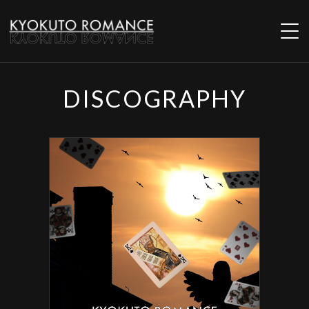
NEWS
DISCOGRAPHY
LIVE
INSTORE
MOVIES
PROFILE
BIOGRAPHY
DISCOGRAPHY