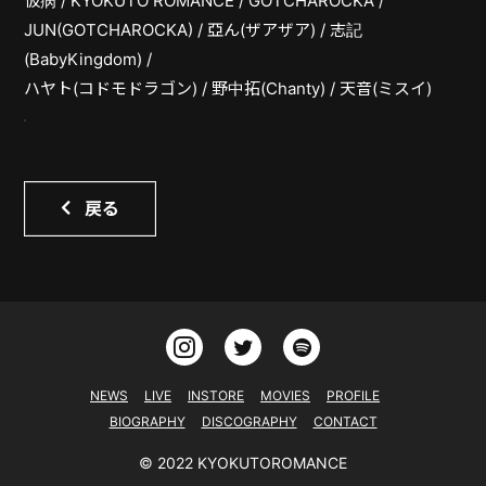
仮病 / KYOKUTO ROMANCE / GOTCHAROCKA /
JUN(GOTCHAROCKA) / 亞ん(ザアザア) / 志記
CONTACT
(BabyKingdom) /
ハヤト(コドモドラゴン) / 野中拓(Chanty) / 天音(ミスイ)
戻る
NEWS
LIVE
INSTORE
MOVIES
PROFILE
BIOGRAPHY
DISCOGRAPHY
CONTACT
© 2022 KYOKUTOROMANCE