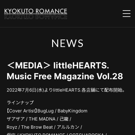
NEWS
NEWS
LIVE
＜MEDIA＞ littleHEARTS.
INSTORE
Music Free Magazine Vol.28
MOVIES
2022年7月6日(水)よりlittleHEARTS.各店舗にて配布開始。
PROFILE
ラインナップ
【Cover Artist】BugLug / BabyKingdom
BIOGRAPHY
ザアザア / THE MADNA / 己龍 /
Royz / The Brow Beat / アルルカン /
DISCOGRAPHY